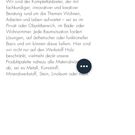
Wir sind der Komplettanbieter, der mit
fachkundiger, innovativer und kreativer
Beratung rund um die Themen Wohnen,
Arbeiten und Leben aufwartet – sei es im
Privat- oder Objektbereich, im Bade- oder
Wohnzimmer. Jede Raumsituation fordert
Lösungen, auf ästhetischer oder funktioneller
Basis und wir können diese liefern. Hier sind
wir nicht nur auf den Werkstoff Holz
beschränkt, vielmehr deckt unsere
Produktpalette nahezu alle Materialwünsche
ab, sei es Metall, Kunststoff,
Mineralwerkstoff, Stein, Linoleum oder mehr.
Wir sind Schreiner, Planer und Macher –
Verkäufer, Problemlöser und
Komplettanbieter.“
© 2024 Schreinerei Martin Ranz GmbH
Impressum
Datenschutz