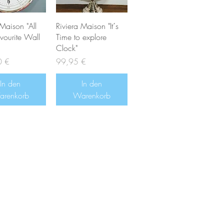
 Maison "All
Riviera Maison "It´s
vourite Wall
Time to explore
Clock"
Preis
0 €
99,95 €
In den
In den
renkorb
Warenkorb