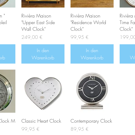
n "
Rivièra Maison
Rivièra Maison
Rivièra
leil
"Upper East Side
"Residence World
Time Fa
Wall Clock"
Clock"
Clock"
Preis
Preis
Preis
249,00 €
99,95 €
199,0
In den
In den
orb
Warenkorb
Warenkorb
Wa
Clock M
Classic Heart Clock
Contemporary Clock
Preis
Preis
99,95 €
89,95 €