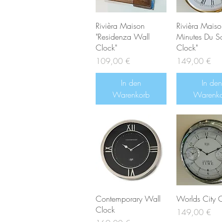
Rivièra Maison
Rivièra Maiso
"Residenza Wall
Minutes Du So
Clock"
Clock"
Preis
Preis
109,00 €
149,00 €
In den
In den
Warenkorb
Warenk
Contemporary Wall
Worlds City 
Clock
Preis
149,00 €